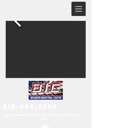
218-454-3960
mikeh@brainerdindustrialcenter.c
om